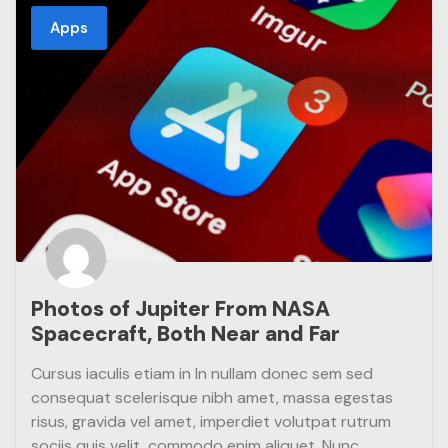
Apps
Photos of Jupiter From NASA
Spacecraft, Both Near and Far
Cursus iaculis etiam in In nullam donec sem sed
consequat scelerisque nibh amet, massa egestas
risus, gravida vel amet, imperdiet volutpat rutrum
sociis quis velit, commodo enim aliquet. Nunc