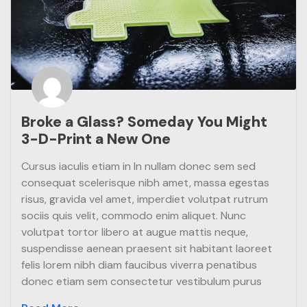
Broke a Glass? Someday You Might
3-D-Print a New One
Cursus iaculis etiam in In nullam donec sem sed
consequat scelerisque nibh amet, massa egestas
risus, gravida vel amet, imperdiet volutpat rutrum
sociis quis velit, commodo enim aliquet. Nunc
volutpat tortor libero at augue mattis neque,
suspendisse aenean praesent sit habitant laoreet
felis lorem nibh diam faucibus viverra penatibus
donec etiam sem consectetur vestibulum purus